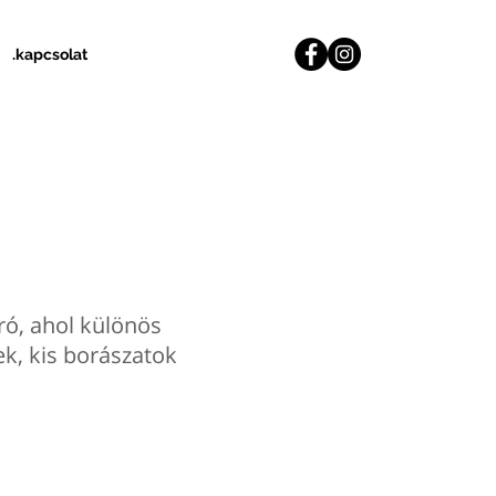
.kapcsolat
tró, ahol különös
k, kis borászatok