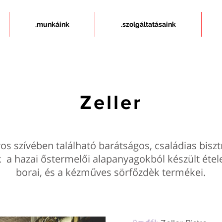
.munkáink
.szolgáltatásaink
Zeller
ros szívében található barátságos, családias bisz
 a hazai őstermelői alapanyagokból készült étele
borai, és a kézműves sörfőzdèk termékei.