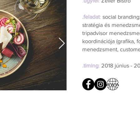
.
ügyfél
:
Zeller Bistro
.feladat
:
social branding
stratégia és menedzsme
tripadvisor menedzsment
koordinációja (grafika, f
menedzsment, customer 
.timing
:
2018 június - 20